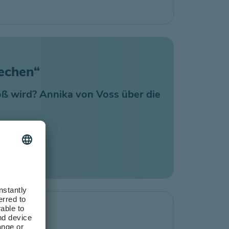
rechen“
oß wird? Annika von Voss über die
est