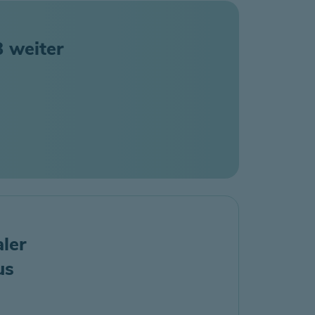
3 weiter
ler
us