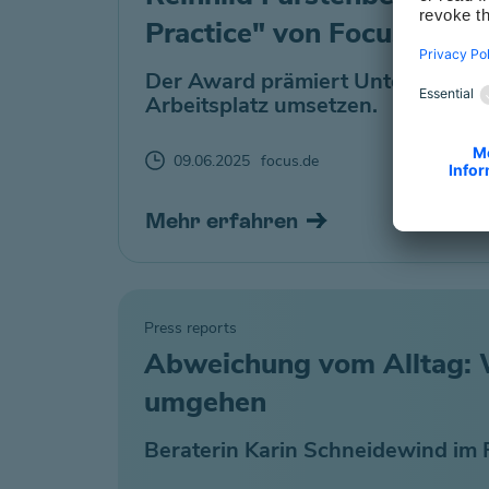
Practice" von Focus Busi
Der Award prämiert Unternehmen,
Arbeitsplatz umsetzen.
09.06.2025
focus.de
Mehr erfahren
Press reports
Abweichung vom Alltag: 
umgehen
Beraterin Karin Schneidewind im 