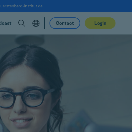
uerstenberg-institut.de
dcast
Contact
Login