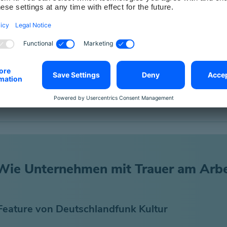
ness
 die vorbildliche Maßnahmen zur Förderung de
Wie Unternehmen mit Trauer am Arbe
Feature von Deutschlandfunk Kultur