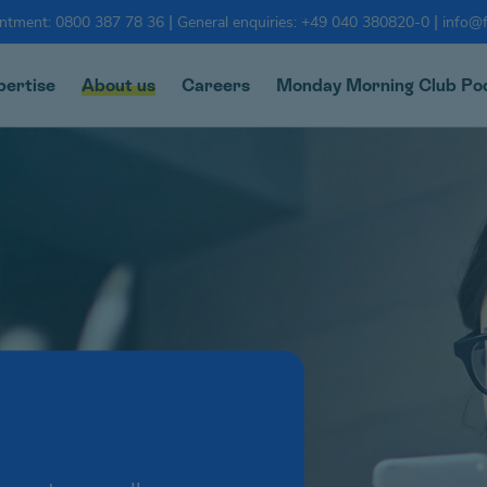
|
|
intment: 0800 387 78 36
General enquiries: +49 040 380820-0
info@f
pertise
About us
Careers
Monday Morning Club Po