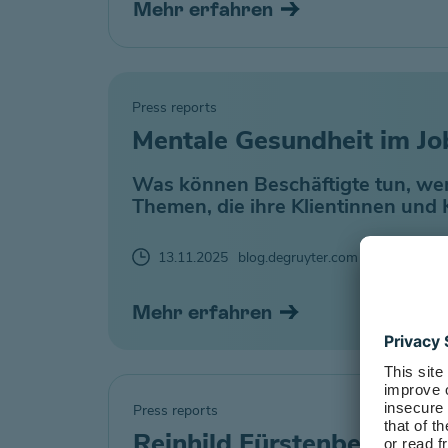
Mehr erfahren
Press reports
Mentale Gesundheit im Job
Was können Beschäftigte tun, wen
Themen, die ihre Klientinnen und 
13.11.2025
blog.degruyter.com
Mehr erfahren
Press reports
Reinhild Fürstenberg in d