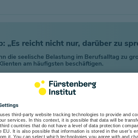
: „Es reicht nicht nur, darüber zu sp
n die seelische Belastung im Berufsalltag zu gr
Klienten am häufigsten beschäftigen.
er Jury des "Mental Health Award - B