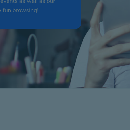
 events as well as our
e fun browsing!