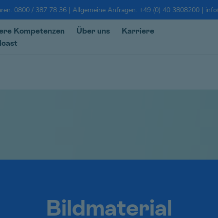
|
|
ren: 0800 / 387 78 36
Allgemeine Anfragen: +49 (0) 40 3808200
info
ere Kompetenzen
Über uns
Karriere
dcast
Bildmaterial