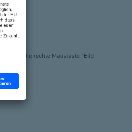
lick auf die rechte Maustaste “Bild
inke
.