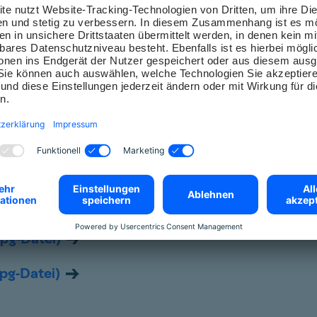
Reinhild Fürstenberg
gewünschten Link und speichern sie das Bild mit K
 mit dem Credit
©Fürstenberg Institut / Verena Re
pg-Datei)
pg-Datei)