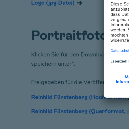
Logo (jpg-Datei)
Portraitfoto - 
Klicken Sie für den Download auf den 
speichern unter”.
Freigegeben für die Veröffentlichung
Reinhild Fürstenberg (Hochformat, j
Reinhild Fürstenberg (Querformat, j