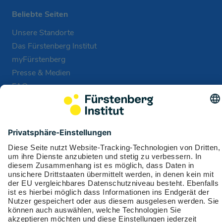
Beliebte Seiten
Unsere Standorte
Das Fürstenberg Institut
myFürstenberg
Presse & Medien
FAQ
Unser Pordcast: Monday Morning Club
Allgemeines
Impressum
Datenschutz
Cookie-Einstellungen
Leistungsbedingungen
Auslandsservicenummern
Fürstenberg Institut: Fakten & Zahlen