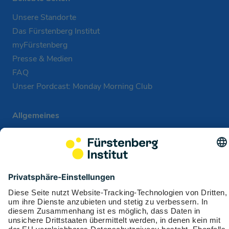
Unsere Standorte
Das Fürstenberg Institut
myFürstenberg
Presse & Medien
FAQ
Unser Pordcast: Monday Morning Club
Allgemeines
Impressum
Datenschutz
Cookie-Einstellungen
Leistungsbedingungen
Auslandsservicenummern
Fürstenberg Institut: Fakten & Zahlen