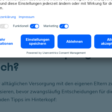
prächen mit pflegebe
ich?
alltäglichen Versorgung mit den eigenen Eltern z
tisieren, bevor zwangsläufig Entscheidungen für 
nden Tipps im Hinterkopf: