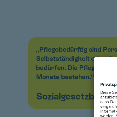
„Pflegebedürftig sind Per
Selbstständigkeit oder de
bedürfen. Die Pflegebedürf
Monate bestehen.“
Sozialgesetzbuch (