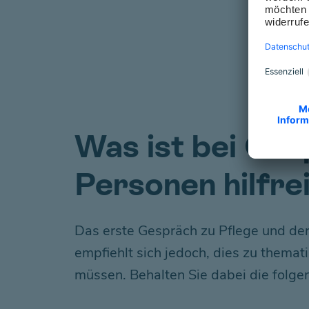
Was ist bei Ges
Personen hilfre
Das erste Gespräch zu Pflege und der 
empfiehlt sich jedoch, dies zu thema
müssen
. Behalten Sie dabei die
folge