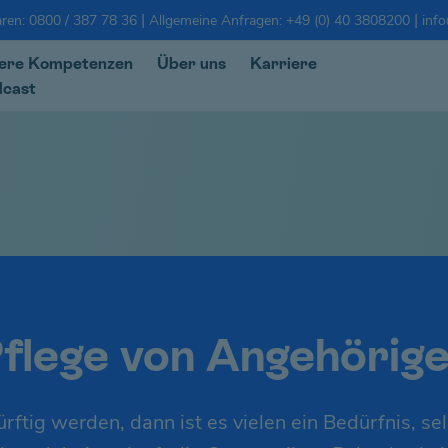
|
|
ren: 0800 / 387 78 36
Allgemeine Anfragen: +49 (0) 40 3808200
info
ere Kompetenzen
Über uns
Karriere
dcast
flege von Angehörig
tig werden, dann ist es vielen ein Bedürfnis, sel