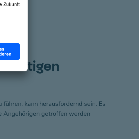
dürftigen
u führen, kann herausfordernd sein. Es
die Angehörigen getroffen werden