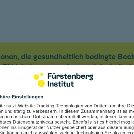
sonen, die gesundheitlich bedingte Bee
r Fähigkeiten ausweisen und deshalb d
tigkeit muss auf Dauer, voraussichtli
SGB XI) - Soziale Pflegever