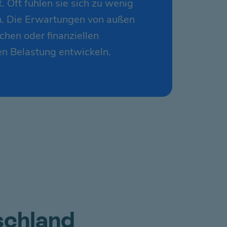
 Oft fühlen sie sich zu wenig
en. Die Erwartungen von außen
hen oder finanziellen
en Belastung entwickeln.
schland