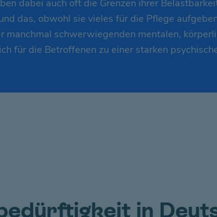
en dabei auch oft die Grenzen ihrer Belastbarkeit.
nd das, obwohl sie vieles für die Pflege aufgeb
er manchmal schwerwiegenden mentalen, körperlic
ch für die Betroffenen zu einer starken psychisch
bedürftigkeit in Deut